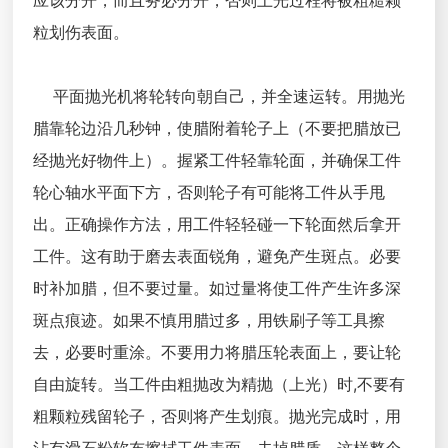
应该分开，而且务必分开，否则上光过程将被粗糙颗
粒划伤表面。
平面抛光机将轮转向朝自己，并全速运转。用抛光
腊靠轮边沿几秒钟，使腊附着轮子上（不要把腊放已
经抛光好物件上）。握紧工件轻靠轮面，并确保工件
轮心轴水平面下方，否则轮子有可能将工件从手甩
出。正确操作方法，用工件轻轻碰一下轮面然后拿开
工件。这有助于磨去表面锐角，避免产生斑点。必要
时补加腊，但不要过量。如过量将使工件产生许多深
斑点痕迹。如果不慎用腊过多，用铁刷子等工具擦
去，必要时重涂。不要用力将腊压轮表面上，要让轮
自由旋转。当工件由粗抛改为精抛（上光）时,不要有
粗颗粒残留轮子，否则将产生划痕。抛光完成时，用