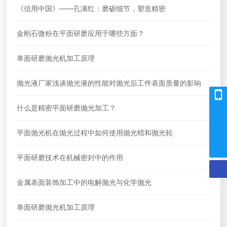
《信用中国》——孔满红：磨砺细节，塑造精密
金刚石微粉在平面研磨应用于哪些方面？
单面研磨抛光机加工原理
抛光液厂家浅谈抛光液的性能对抛光后工件表面质量的影响
15840846912
什么是精密平面研磨抛光加工？
0411-87516304
平面抛光机在抛光过程中如何使用抛光蜡和抛光轮
kong_mh@hotmail.com
平面研磨技术在机械密封中的作用
金属表面装饰加工中的电解抛光与化学抛光
单面研磨抛光机加工原理